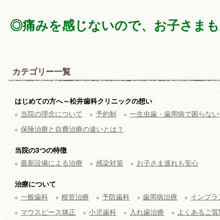
◎痛みを感じないので、お子さまも
カテゴリー一覧
はじめての方へ～松井歯科クリニックの想い
当院の理念について
予約制
一生虫歯・歯周病で困らない
保険治療と自費治療の違いとは？
当院の3つの特徴
最新設備による治療
感染対策
お子さま連れも安心
治療について
一般歯科
根管治療
予防歯科
歯周病治療
インプラ
マウスピース矯正
小児歯科
入れ歯治療
よくあるご質